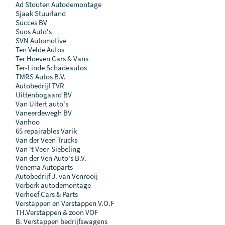
Ad Stouten Autodemontage
Sjaak Stuurland
Succes BV
Suos Auto's
SVN Automotive
Ten Velde Autos
Ter Hoeven Cars & Vans
Ter-Linde Schadeautos
TMRS Autos B.V.
Autobedrijf TVR
Uittenbogaard BV
Van Uitert auto's
Vaneerdewegh BV
Vanhoo
65 repairables Varik
Van der Veen Trucks
Van 't Veer-Siebeling
Van der Ven Auto's B.V.
Venema Autoparts
Autobedrijf J. van Venrooij
Verberk autodemontage
Verhoef Cars & Parts
Verstappen en Verstappen V.O.F
TH.Verstappen & zoon VOF
B. Verstappen bedrijfswagens