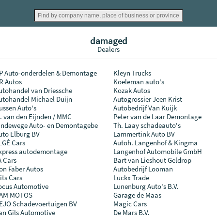
damaged
Dealers
P Auto-onderdelen & Demontage
Kleyn Trucks
R Autos
Koeleman auto's
utohandel van Driessche
Kozak Autos
utohandel Michael Duijn
Autogrossier Jeen Krist
ussen Auto's
Autobedrijf Van Kuijk
. van den Eijnden / MMC
Peter van de Laar Demontage
indewege Auto- en Demontagebe
Th. Laay schadeauto's
uto Elburg BV
Lammertink Auto BV
LGÉ Cars
Autoh. Langenhof & Kingma
xpress autodemontage
Langenhof Automobile GmbH
A Cars
Bart van Lieshout Geldrop
on Faber Autos
Autobedrijf Looman
lits Cars
Luckx Trade
ocus Automotive
Lunenburg Auto's B.V.
AM MOTOS
Garage de Maas
EJO Schadevoertuigen BV
Magic Cars
an Gils Automotive
De Mars B.V.