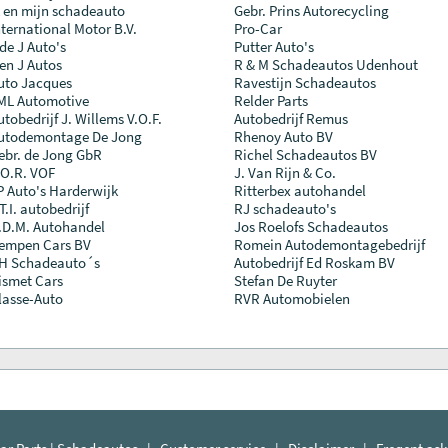
k en mijn schadeauto
Gebr. Prins Autorecycling
nternational Motor B.V.
Pro-Car
 de J Auto's
Putter Auto's
 en J Autos
R & M Schadeautos Udenhout
uto Jacques
Ravestijn Schadeautos
ML Automotive
Relder Parts
utobedrijf J. Willems V.O.F.
Autobedrijf Remus
utodemontage De Jong
Rhenoy Auto BV
ebr. de Jong GbR
Richel Schadeautos BV
.O.R. VOF
J. Van Rijn & Co.
P Auto's Harderwijk
Ritterbex autohandel
T.I. autobedrijf
RJ schadeauto's
.D.M. Autohandel
Jos Roelofs Schadeautos
empen Cars BV
Romein Autodemontagebedrijf
H Schadeauto´s
Autobedrijf Ed Roskam BV
ismet Cars
Stefan De Ruyter
lasse-Auto
RVR Automobielen