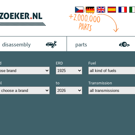
disassembly
parts
d
ERD
Fuel
l
to
Transmission