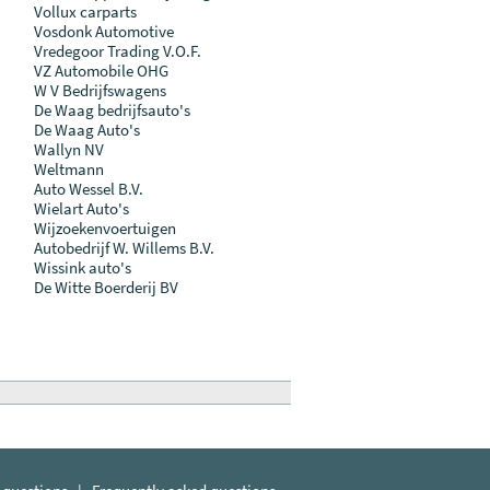
Vollux carparts
Vosdonk Automotive
Vredegoor Trading V.O.F.
VZ Automobile OHG
W V Bedrijfswagens
De Waag bedrijfsauto's
De Waag Auto's
Wallyn NV
Weltmann
Auto Wessel B.V.
Wielart Auto's
Wijzoekenvoertuigen
Autobedrijf W. Willems B.V.
Wissink auto's
De Witte Boerderij BV