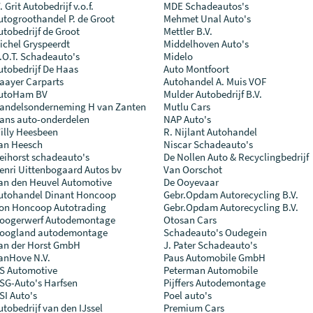
 Grit Autobedrijf v.o.f.
MDE Schadeautos's
utogroothandel P. de Groot
Mehmet Unal Auto's
utobedrijf de Groot
Mettler B.V.
ichel Gryspeerdt
Middelhoven Auto's
.O.T. Schadeauto's
Midelo
utobedrijf De Haas
Auto Montfoort
aayer Carparts
Autohandel A. Muis VOF
utoHam BV
Mulder Autobedrijf B.V.
andelsonderneming H van Zanten
Mutlu Cars
ans auto-onderdelen
NAP Auto's
illy Heesbeen
R. Nijlant Autohandel
an Heesch
Niscar Schadeauto's
eihorst schadeauto's
De Nollen Auto & Recyclingbedrijf
enri Uittenbogaard Autos bv
Van Oorschot
an den Heuvel Automotive
De Ooyevaar
utohandel Dinant Honcoop
Gebr.Opdam Autorecycling B.V.
on Honcoop Autotrading
Gebr.Opdam Autorecycling B.V.
oogerwerf Autodemontage
Otosan Cars
oogland autodemontage
Schadeauto's Oudegein
an der Horst GmbH
J. Pater Schadeauto's
anHove N.V.
Paus Automobile GmbH
S Automotive
Peterman Automobile
SG-Auto's Harfsen
Pijffers Autodemontage
SI Auto's
Poel auto's
utobedrijf van den IJssel
Premium Cars