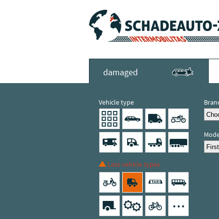
damaged
Vehicle type
Bran
Mode
Less vehicle types