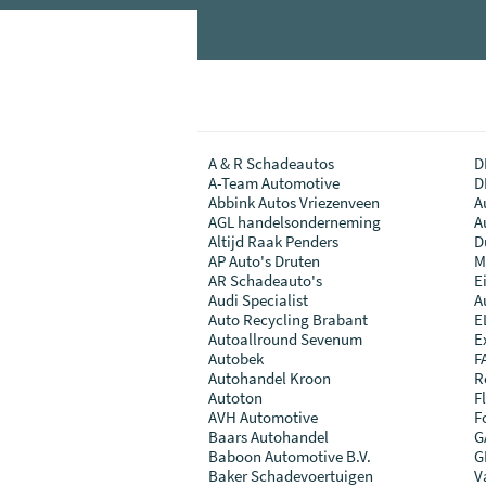
A & R Schadeautos
D
A-Team Automotive
D
Abbink Autos Vriezenveen
A
AGL handelsonderneming
A
Altijd Raak Penders
D
AP Auto's Druten
M
AR Schadeauto's
E
Audi Specialist
A
Auto Recycling Brabant
E
Autoallround Sevenum
E
Autobek
F
Autohandel Kroon
R
Autoton
F
AVH Automotive
F
Baars Autohandel
G
Baboon Automotive B.V.
G
Baker Schadevoertuigen
V