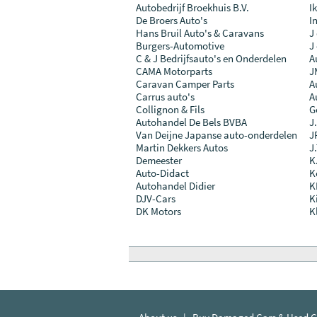
Autobedrijf Broekhuis B.V.
I
De Broers Auto's
I
Hans Bruil Auto's & Caravans
J
Burgers-Automotive
J
C & J Bedrijfsauto's en Onderdelen
A
CAMA Motorparts
J
Caravan Camper Parts
A
Carrus auto's
A
Collignon & Fils
G
Autohandel De Bels BVBA
J
Van Deijne Japanse auto-onderdelen
J
Martin Dekkers Autos
J.
Demeester
K
Auto-Didact
K
Autohandel Didier
K
DJV-Cars
K
DK Motors
K