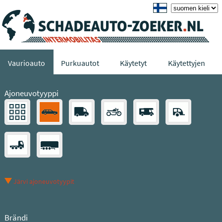
Vaurioauto
Purkuautot
Käytetyt
Käytettyjen
Ajoneuvotyyppi
Järvi ajoneuvotyypit
Brändi