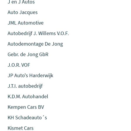
J en J Autos
Auto Jacques
JML Automotive
Autobedrijf J. Willems V.O.F.
Autodemontage De Jong
Gebr. de Jong GbR
J.O.R. VOF
JP Auto's Harderwijk
J.T.I. autobedrijf
K.D.M. Autohandel
Kempen Cars BV
KH Schadeauto´s
Kismet Cars