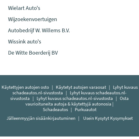
Wielart Auto's
Wijzoekenvoertuigen
Autobedrijf W. Willems B.V.
Wissink auto's
De Witte Boerderij BV
Käytettyjen autojen osto
|
Käytetyt autojen varaosat
|
Lyhyt kuvaus
schadeautos.nl-sivustosta
|
Lyhyt kuvaus schadeautos.nl-
sivustosta
|
Lyhyt kuvaus schadeautos.nl-sivustosta
|
Osta
vaurioituneita autoja & käytettyjä autonosia |
Schadeautos
|
Purkuautot
Jälleenmyyjän sisäänkirjautuminen
|
Usein Kysytyt Kysymykset