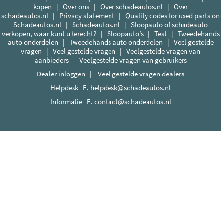
kopen
|
Over ons
|
Over schadeautos.nl
|
Over
schadeautos.nl
|
Privacy statement
|
Quality codes for used parts on
Schadeautos.nl
|
Schadeautos.nl
|
Sloopauto of schadeauto
verkopen, waar kunt u terecht?
|
Sloopauto’s
|
Test
|
Tweedehands
auto onderdelen
|
Tweedehands auto onderdelen
|
Veel gestelde
vragen
|
Veel gestelde vragen
|
Veelgestelde vragen van
aanbieders
|
Veelgestelde vragen van gebruikers
Dealer inloggen
|
Veel gestelde vragen dealers
Helpdesk E.
helpdesk@schadeautos.nl
Informatie E.
contact@schadeautos.nl