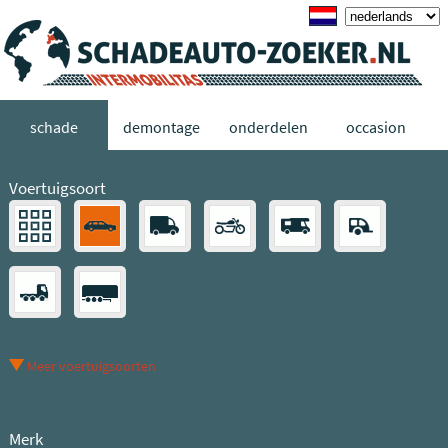
schade
demontage
onderdelen
occasion
Voertuigsoort
Meer voertuigsoorten
Merk