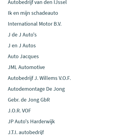
Autobedrijf van den IJssel
Ik en mijn schadeauto
International Motor B.V.
J de J Auto's
J en J Autos
Auto Jacques
JML Automotive
Autobedrijf J. Willems V.O.F.
Autodemontage De Jong
Gebr. de Jong GbR
J.O.R. VOF
JP Auto's Harderwijk
J.T.I. autobedrijf