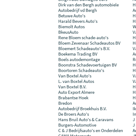
Dirk van den Bergh automobiele
H
Autobedrijf vd Bergh
A
Betuwe Auto's
H
Harald Bevers Auto's
H
Biemolt Autos
W
BkeusAuto
V
Rene Bloem schade-auto's
H
Bloem Zevenaar Schadeautos BV
H
Bloemert Schadeauto's B.V.
V
Boekema Trading BV
A
Boels autodemontage
R
Boonstra Schadevoertuigen BV
H
Boortoren Schadeauto's
H
Van Boxtel Auto's
V
L. van Boxtel Autos
V
Van Boxtel B.V.
H
Auto Export Almere
H
Brabantse Hoek
H
Bredon
A
Autobedrijf Broekhuis B.V.
I
De Broers Auto's
I
Hans Bruil Auto's & Caravans
J
Burgers-Automotive
J
C & J Bedrijfsauto's en Onderdelen
A
CAMA Motorparts
J