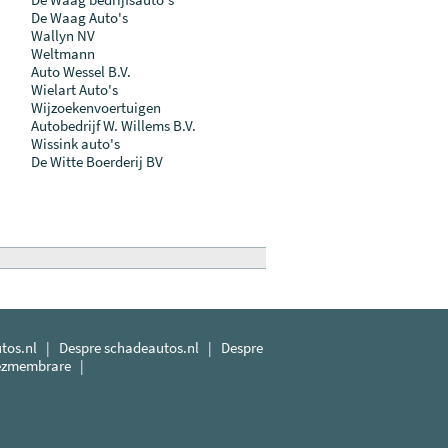
De Waag Auto's
Wallyn NV
Weltmann
Auto Wessel B.V.
Wielart Auto's
Wijzoekenvoertuigen
Autobedrijf W. Willems B.V.
Wissink auto's
De Witte Boerderij BV
tos.nl
|
Despre schadeautos.nl
|
Despre
dezmembrare
|