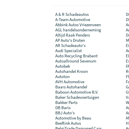
A & R Schadeautos
D
A-Team Automotive
D
Abbink Autos Vriezenveen
A
AGL handelsonderneming
A
Altijd Raak Penders
D
AP Auto's Druten
M
AR Schadeauto's
E
Audi Specialist
A
Auto Recycling Brabant
E
Autoallround Sevenum
E
Autobek
F
Autohandel Kroon
R
Autoton
F
AVH Automotive
F
Baars Autohandel
G
Baboon Automotive B.V.
G
Baker Schadevoertuigen
V
Bakker Parts
W.
DB Baris
A
BBJ Auto's
A
Automotive by Beau
M
Beeftink Autos
H
BelgiTrade Damaged Cars
A