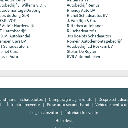
utobedrijf J. Willems V.O.F.
Autobedrijf Remus
utodemontage De Jong
Rhenoy Auto BV
ebr. de Jong GbR
Richel Schadeautos BV
.O.R. VOF
J. Van Rijn & Co.
P Auto's Harderwijk
Ritterbex autohandel
T.I. autobedrijf
RJ schadeauto's
.D.M. Autohandel
Jos Roelofs Schadeautos
empen Cars BV
Romein Autodemontagebedrijf
H Schadeauto´s
Autobedrijf Ed Roskam BV
ismet Cars
Stefan De Ruyter
lasse-Auto
RVR Automobielen
cond-hand | Schadeautos
|
Cumpărați mașini rulate
|
Despre schadeau
l
|
Întrebări frecvente
|
Piese auto second-hand
|
Vehicule pentru 
Log-in vânzător
|
Întrebări frecvente
Help desk