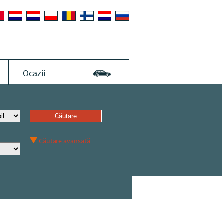
Ocazii
Căutare avansată