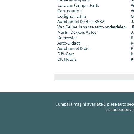
Caravan Camper Parts
A
Carrus auto's
A
Collignon & Fils
G
Autohandel De Bels BVBA
J
Van Deijne Japanse auto-onderdelen
J
Martin Dekkers Autos
J.
Demeester
K
Auto-Didact
K
Autohandel Didier
K
DJV-Cars
K
DK Motors
K
Cumpără mașini avariate & piese auto se
schadeautos.n