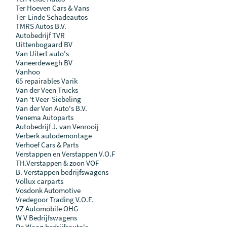
Ter Hoeven Cars & Vans
Ter-Linde Schadeautos
TMRS Autos B.V.
Autobedrijf TVR
Uittenbogaard BV
Van Uitert auto's
Vaneerdewegh BV
Vanhoo
65 repairables Varik
Van der Veen Trucks
Van 't Veer-Siebeling
Van der Ven Auto's B.V.
Venema Autoparts
Autobedrijf J. van Venrooij
Verberk autodemontage
Verhoef Cars & Parts
Verstappen en Verstappen V.O.F
TH.Verstappen & zoon VOF
B. Verstappen bedrijfswagens
Vollux carparts
Vosdonk Automotive
Vredegoor Trading V.O.F.
VZ Automobile OHG
W V Bedrijfswagens
De Waag bedrijfsauto's