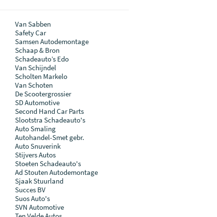
Van Sabben
Safety Car
Samsen Autodemontage
Schaap & Bron
Schadeauto’s Edo
Van Schijndel
Scholten Markelo
Van Schoten
De Scootergrossier
SD Automotive
Second Hand Car Parts
Slootstra Schadeauto's
Auto Smaling
Autohandel-Smet gebr.
Auto Snuverink
Stijvers Autos
Stoeten Schadeauto's
Ad Stouten Autodemontage
Sjaak Stuurland
Succes BV
Suos Auto's
SVN Automotive
Ten Velde Autos