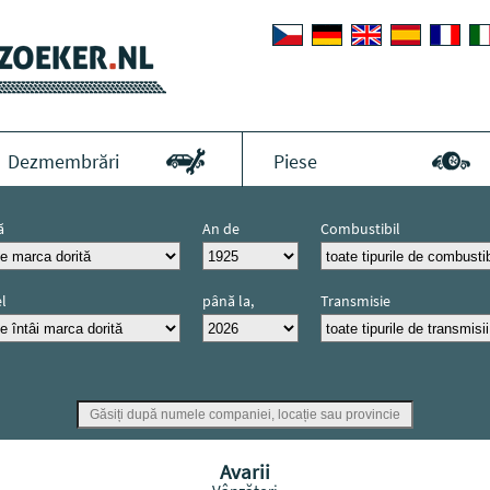
Dezmembrări
Piese
ă
An de
Combustibil
fabricație
l
până la,
Transmisie
inclusiv
Avarii