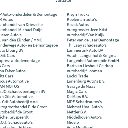
Vânzători
P Auto-onderdelen & Demontage
Kleyn Trucks
R Autos
Koeleman auto's
utohandel van Driessche
Kozak Autos
utohandel Michael Duijn
Autogrossier Jeen Krist
ussen Auto's
Autobedrijf Van Kuijk
. van den Eijnden / MMC
Peter van de Laar Demontage
indewege Auto- en Demontagebe
Th. Laay schadeauto's
uto Elburg BV
Lammertink Auto BV
LGÉ Cars
Autoh. Langenhof & Kingma
xpress autodemontage
Langenhof Automobile GmbH
A Cars
Bart van Lieshout Geldrop
on Faber Autos
Autobedrijf Looman
lits Cars
Luckx Trade
ocus Automotive
Lunenburg Auto's B.V.
AM MOTOS
Garage de Maas
EJO Schadevoertuigen BV
Magic Cars
an Gils Automotive
De Mars B.V.
 Grit Autobedrijf v.o.f.
MDE Schadeautos's
utogroothandel P. de Groot
Mehmet Unal Auto's
utobedrijf de Groot
Mettler B.V.
ichel Gryspeerdt
Middelhoven Auto's
.O.T. Schadeauto's
Midelo
utobedrijf De Haas
Auto Montfoort