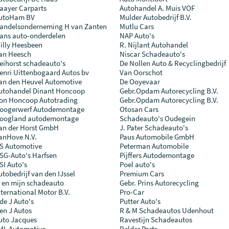
aayer Carparts
Autohandel A. Muis VOF
utoHam BV
Mulder Autobedrijf B.V.
andelsonderneming H van Zanten
Mutlu Cars
ans auto-onderdelen
NAP Auto's
illy Heesbeen
R. Nijlant Autohandel
an Heesch
Niscar Schadeauto's
eihorst schadeauto's
De Nollen Auto & Recyclingbedrijf
enri Uittenbogaard Autos bv
Van Oorschot
an den Heuvel Automotive
De Ooyevaar
utohandel Dinant Honcoop
Gebr.Opdam Autorecycling B.V.
on Honcoop Autotrading
Gebr.Opdam Autorecycling B.V.
oogerwerf Autodemontage
Otosan Cars
oogland autodemontage
Schadeauto's Oudegein
an der Horst GmbH
J. Pater Schadeauto's
anHove N.V.
Paus Automobile GmbH
S Automotive
Peterman Automobile
SG-Auto's Harfsen
Pijffers Autodemontage
SI Auto's
Poel auto's
utobedrijf van den IJssel
Premium Cars
k en mijn schadeauto
Gebr. Prins Autorecycling
nternational Motor B.V.
Pro-Car
 de J Auto's
Putter Auto's
 en J Autos
R & M Schadeautos Udenhout
uto Jacques
Ravestijn Schadeautos
ML Automotive
Relder Parts