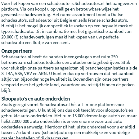
Voor het kopen van een schadeauto is Schadeautos.nl het aangewezen
platform. Via ons koopt u op veilige en betrouwbare wijze het
gewenste schadevoertuig. Het ruime assortiment toont u Duitse
schadeauto’s, schadeauto’ uit Belgie en zelfs Franse schadeauto’s.
Hierbij is het mogelijk om specifiek te zoeken op een bepaald merk of
type schadeauto. Dit in combinatie met het gigantische aanbod van
20.000 (!) schadevoertuigen maakt het kopen van uw perfecte
schadeauto een fluitje van een cent.
Onze partners
Schadeautos.nl heeft de handen ineengeslagen met ruim 250
betrouwbare schadeautodealers en autodemontagebedrijven. Stuk
voor stuk zijn onze partners aangesloten bij brancheorganisaties als de
STIBA, VSV, VBV en ARN. U kunt er dus op vertrouwen dat het aanbod
altijd van bijzonder hoge kwaliteit is. Bovendien zijn onze partners
verspreid over het gehele land, waardoor uw reistijd binnen de perken
blijft.
Sloopauto’s en auto onderdelen
Zoals gezegd vormt Schadeautos.nl hét all-in-one platform voor
schadevoertuigen. U kunt bij ons dus ook terecht voor sloopauto’s en
gebruikte auto onderdelen. Met ruim 15.000 demontage auto’s en maar
liefst 2.000.000 auto onderdelen is er een enorme voorraad auto
onderdelen aanwezig. Hierdoor zit het juiste onderdeel voor u er altijd
tussen. Zo kunt u uw (schade)auto op een makkelijke en voordelige
manier herstellen of rijklaar maken.