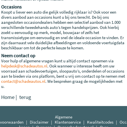
Occasions
Koopt u liever een auto die gelijk volledig rijklaar is? Ook voor een
divers aanbod aan occasions kunt u bij ons terecht. De bij ons
aangesloten occasiondealers hebben een selectief aanbod van 1.000
verschillende tweedehands auto’s tegen handelsprijzen. Ook hierbij
zoekt u eenvoudig op merk, model, bouwjaar of zelfs het
transmissietype om eenvoudig en snel de ideale occasion te vinden. Er
zijn daarnaast vele duidelijke afbeeldingen en voldoende voertuigdata
beschikbaar om tot de perfecte keuze te komen.
Neem contact op
Voor hulp of algemene vragen kunt u altijd contact opnemen via
helpdesk@schadeautos.nl
. Ook wanneer u interesse heeft om uw
voorraad aan schadevoertuigen, sloopauto’s, onderdelen of occasions
aan te bieden via ons platform, bent u vrij om contact op te nemen met
contact@schadeautos.nl
. We bespreken graag de mogelijkheden met
u.
Home
|
terug
Algemene
voorwaarden
|
Disclaimer
|
Klantenservice
|
Kwaliteitcodes
|
Occ