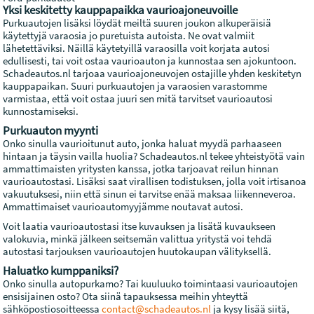
Yksi keskitetty kauppapaikka vaurioajoneuvoille
Purkuautojen lisäksi löydät meiltä suuren joukon alkuperäisiä
käytettyjä varaosia jo puretuista autoista. Ne ovat valmiit
lähetettäviksi. Näillä käytetyillä varaosilla voit korjata autosi
edullisesti, tai voit ostaa vaurioauton ja kunnostaa sen ajokuntoon.
Schadeautos.nl tarjoaa vaurioajoneuvojen ostajille yhden keskitetyn
kauppapaikan. Suuri purkuautojen ja varaosien varastomme
varmistaa, että voit ostaa juuri sen mitä tarvitset vaurioautosi
kunnostamiseksi.
Purkuauton myynti
Onko sinulla vaurioitunut auto, jonka haluat myydä parhaaseen
hintaan ja täysin vailla huolia? Schadeautos.nl tekee yhteistyötä vain
ammattimaisten yritysten kanssa, jotka tarjoavat reilun hinnan
vaurioautostasi. Lisäksi saat virallisen todistuksen, jolla voit irtisanoa
vakuutuksesi, niin että sinun ei tarvitse enää maksaa liikenneveroa.
Ammattimaiset vaurioautomyyjämme noutavat autosi.
Voit laatia vaurioautostasi itse kuvauksen ja lisätä kuvaukseen
valokuvia, minkä jälkeen seitsemän valittua yritystä voi tehdä
autostasi tarjouksen vaurioautojen huutokaupan välityksellä.
Haluatko kumppaniksi?
Onko sinulla autopurkamo? Tai kuuluuko toimintaasi vaurioautojen
ensisijainen osto? Ota siinä tapauksessa meihin yhteyttä
sähköpostiosoitteessa
contact@schadeautos.nl
ja kysy lisää siitä,