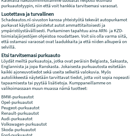
Kätevällä hakutoiminnollamme suodatat helposti etsimäsi
purkuautotyypin, niin että voit hankkia tarvitsemasi varaosat.
Luotettava ja turvallinen
Schadeautos.nl-sivuston kanssa yhteistyötä tekevät autopurkamot
purkavat käytöstä poistetut autot ammattitaitoisesti ja
ympäristöystävällisesti. Purkaminen tapahtuu aina ARN- ja KZD-
toimialajärjestöjen ohjeistoa noudattaen. Voit siis olla varma siitä,
että ostamasi varaosat ovat laadukkaita ja että niiden alkuperä on
selvillä.
Etsi tarvitsemasi purkuauto
Löydät meiltä purkuautoja, jotka ovat peräisin Belgiasta, Saksasta,
Englannista ja jopa Ranskasta. Jokaisesta purkuautosta esitetään
kaikki ajoneuvotiedot sekä useita selkeitä valokuvia. Myös
autoliikkeestä näytetään tarvittavat tiedot, jotta voit sopia nopeasti
tapaamisesta tai pyytää lisätietoja. Kumppaneillamme on
valikoimassaan muun muassa nämä tuotteet:
BMW-purkuautot
Opel-purkuautot
Peugeot-purkuautot
Renault-purkuautot
Audi-purkuautot
Volkswagen-purkuautot
Skoda-purkuautot
Ford-purkuautot