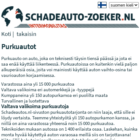
Koti
|
takaisin
Purkuautot
Purkuauto on auto, joka on teknisesti täysin tiensä päässä ja jota ei
saa enää käyttää liikenteessä. Purkuautoissa on kuitenkin vielä paljon
alkuperäisiä osia, joita voi mainiosti käyttää auton vaihto-osina tai
vaurioauton korjaamisessa.
Varastossa aina yli 15 000 purkuautoa
Valtava valikoima eri automerkkejä ja -tyyppejä
Kumppaneina yli 150 autopurkamoa eri puolilta maata
Turvallinen ja luotettava
Valtava valikoima purkuautoja
Schadeautos.nl-sivuston purkuautotarjonta on niin laaja, että sille ei
löydy vertaista. Teemme yhteistyötä yli 150 autopurkamon kanssa, ja
niillä on aina varastossa yhteensä noin 15 000 purkuautoa.
Teknikoiden mukaan autossa on 1 400 erilaista osaa. Laskehan, kuinka
monta hyvää käytettyä auton varaosaa meillä siis on tarjottavana!