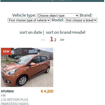
Vehicle type:
Brand:
Model:
sort on date
|
sort on brand+model
1
<<
2
>>
NEW
€ 4.200
HYUNDAI
I-10
1.0i-MOTION PLUS
PARKEERSCHADES