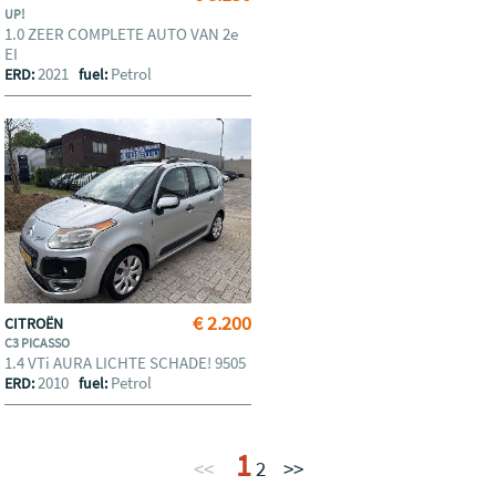
UP!
1.0 ZEER COMPLETE AUTO VAN 2e
EI
2021
Petrol
ERD:
fuel:
€ 2.200
CITROËN
C3 PICASSO
1.4 VTi AURA LICHTE SCHADE! 9505
2010
Petrol
ERD:
fuel:
1
<<
2
>>