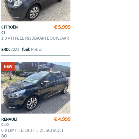
€ 5.999
CITROËN
C1
1.0 VTI FEEL RIJDBAAR! BOUWJAAR
2021
Petrol
ERD:
fuel:
NEW
€ 4.999
RENAULT
CLIO
0.9 LIMITED LICHTE ZIJSCHADE!
BO