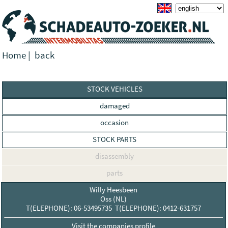
Home
|
back
STOCK VEHICLES
damaged
occasion
STOCK PARTS
disassembly
parts
Willy Heesbeen
Oss (NL)
T(ELEPHONE): 06-53495735 T(ELEPHONE): 0412-631757
Visit the companies profile