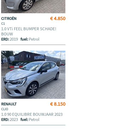
€ 4.850
CITROËN
C1
1.0 VTi FEEL BUMPER SCHADE!
BOUW
2019
Petrol
ERD:
fuel:
€ 8.150
RENAULT
CLIO
1.0 90 EQUILIBRE BOUWJAAR 2023
2023
Petrol
ERD:
fuel: