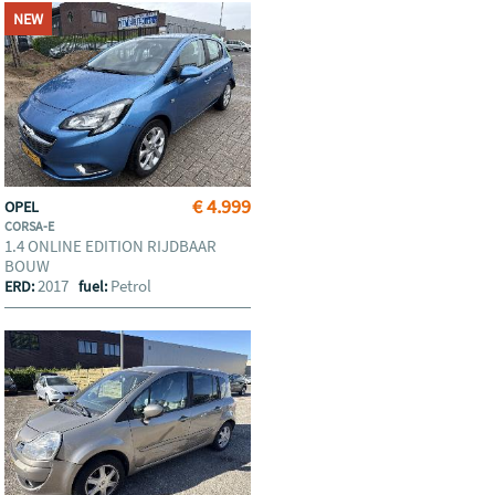
NEW
€ 4.999
OPEL
CORSA-E
1.4 ONLINE EDITION RIJDBAAR
BOUW
2017
Petrol
ERD:
fuel: