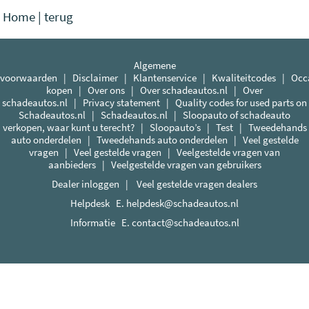
Home
|
terug
Algemene
voorwaarden
|
Disclaimer
|
Klantenservice
|
Kwaliteitcodes
|
Occ
kopen
|
Over ons
|
Over schadeautos.nl
|
Over
schadeautos.nl
|
Privacy statement
|
Quality codes for used parts on
Schadeautos.nl
|
Schadeautos.nl
|
Sloopauto of schadeauto
verkopen, waar kunt u terecht?
|
Sloopauto’s
|
Test
|
Tweedehands
auto onderdelen
|
Tweedehands auto onderdelen
|
Veel gestelde
vragen
|
Veel gestelde vragen
|
Veelgestelde vragen van
aanbieders
|
Veelgestelde vragen van gebruikers
Dealer inloggen
|
Veel gestelde vragen dealers
Helpdesk E.
helpdesk@schadeautos.nl
Informatie E.
contact@schadeautos.nl