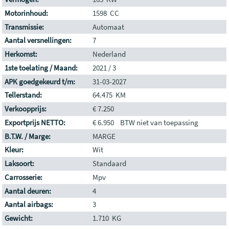
Motorinhoud:
1598 CC
Transmissie:
Automaat
Aantal versnellingen:
7
Herkomst:
Nederland
1ste toelating / Maand:
2021 / 3
APK goedgekeurd t/m:
31-03-2027
Tellerstand:
64.475 KM
Verkoopprijs:
€ 7.250
Exportprijs NETTO:
€ 6.950 BTW niet van toepassing
B.T.W. / Marge:
MARGE
Kleur:
Wit
Laksoort:
Standaard
Carrosserie:
Mpv
Aantal deuren:
4
Aantal airbags:
3
Gewicht:
1.710 KG