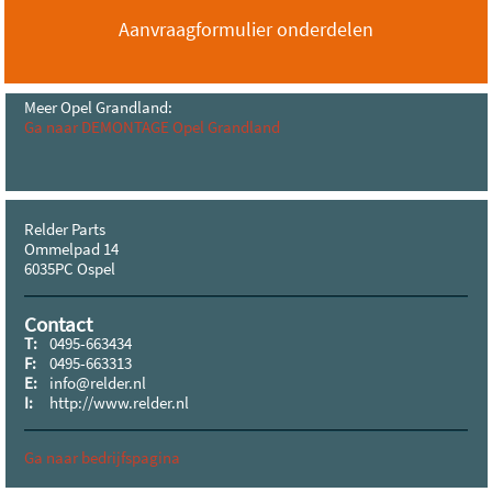
Aanvraagformulier onderdelen
Meer Opel Grandland:
Ga naar DEMONTAGE Opel Grandland
Relder Parts
Ommelpad 14
6035PC Ospel
Contact
T:
0495-663434
F:
0495-663313
E:
info@relder.nl
I:
http://www.relder.nl
Ga naar bedrijfspagina