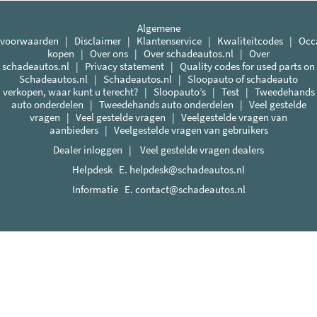
Algemene
voorwaarden
|
Disclaimer
|
Klantenservice
|
Kwaliteitcodes
|
Occ
kopen
|
Over ons
|
Over schadeautos.nl
|
Over
schadeautos.nl
|
Privacy statement
|
Quality codes for used parts on
Schadeautos.nl
|
Schadeautos.nl
|
Sloopauto of schadeauto
verkopen, waar kunt u terecht?
|
Sloopauto’s
|
Test
|
Tweedehands
auto onderdelen
|
Tweedehands auto onderdelen
|
Veel gestelde
vragen
|
Veel gestelde vragen
|
Veelgestelde vragen van
aanbieders
|
Veelgestelde vragen van gebruikers
Dealer inloggen
|
Veel gestelde vragen dealers
Helpdesk E.
helpdesk@schadeautos.nl
Informatie E.
contact@schadeautos.nl