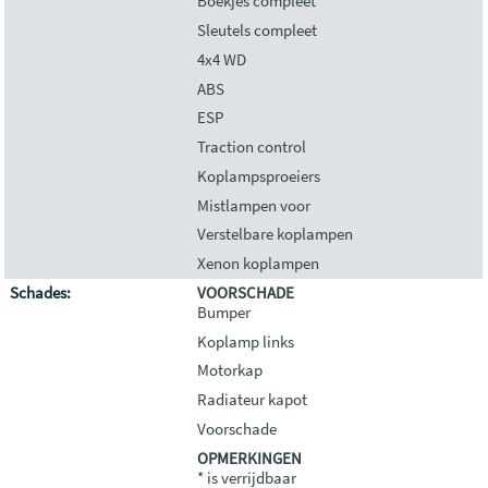
Boekjes compleet
Sleutels compleet
4x4 WD
ABS
ESP
Traction control
Koplampsproeiers
Mistlampen voor
Verstelbare koplampen
Xenon koplampen
Schades:
VOORSCHADE
Bumper
Koplamp links
Motorkap
Radiateur kapot
Voorschade
OPMERKINGEN
* is verrijdbaar