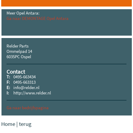
Meer Opel Antara:
Ga naar DEMONTAGE Opel Antara
Relder Parts
Ommelpad 14
6035PC Ospel
Contact
T:
0495-663434
F:
0495-663313
E:
info@relder.nl
I:
http://www.relder.nl
Ga naar bedrijfspagina
Home
|
terug