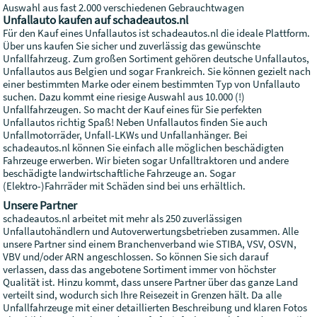
Auswahl aus fast 2.000 verschiedenen Gebrauchtwagen
Unfallauto kaufen auf schadeautos.nl
Für den Kauf eines Unfallautos ist schadeautos.nl die ideale Plattform.
Über uns kaufen Sie sicher und zuverlässig das gewünschte
Unfallfahrzeug. Zum großen Sortiment gehören deutsche Unfallautos,
Unfallautos aus Belgien und sogar Frankreich. Sie können gezielt nach
einer bestimmten Marke oder einem bestimmten Typ von Unfallauto
suchen. Dazu kommt eine riesige Auswahl aus 10.000 (!)
Unfallfahrzeugen. So macht der Kauf eines für Sie perfekten
Unfallautos richtig Spaß! Neben Unfallautos finden Sie auch
Unfallmotorräder, Unfall-LKWs und Unfallanhänger. Bei
schadeautos.nl können Sie einfach alle möglichen beschädigten
Fahrzeuge erwerben. Wir bieten sogar Unfalltraktoren und andere
beschädigte landwirtschaftliche Fahrzeuge an. Sogar
(Elektro-)Fahrräder mit Schäden sind bei uns erhältlich.
Unsere Partner
schadeautos.nl arbeitet mit mehr als 250 zuverlässigen
Unfallautohändlern und Autoverwertungsbetrieben zusammen. Alle
unsere Partner sind einem Branchenverband wie STIBA, VSV, OSVN,
VBV und/oder ARN angeschlossen. So können Sie sich darauf
verlassen, dass das angebotene Sortiment immer von höchster
Qualität ist. Hinzu kommt, dass unsere Partner über das ganze Land
verteilt sind, wodurch sich Ihre Reisezeit in Grenzen hält. Da alle
Unfallfahrzeuge mit einer detaillierten Beschreibung und klaren Fotos