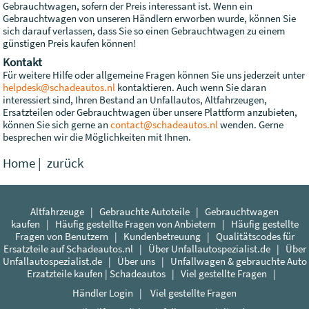
Gebrauchtwagen, sofern der Preis interessant ist. Wenn ein
Gebrauchtwagen von unseren Händlern erworben wurde, können Sie
sich darauf verlassen, dass Sie so einen Gebrauchtwagen zu einem
günstigen Preis kaufen können!
Kontakt
Für weitere Hilfe oder allgemeine Fragen können Sie uns jederzeit unter
helpdesk@schadeautos.nl
kontaktieren. Auch wenn Sie daran
interessiert sind, Ihren Bestand an Unfallautos, Altfahrzeugen,
Ersatzteilen oder Gebrauchtwagen über unsere Plattform anzubieten,
können Sie sich gerne an
contact@schadeautos.nl
wenden. Gerne
besprechen wir die Möglichkeiten mit Ihnen.
Home
|
zurück
Altfahrzeuge
|
Gebrauchte Autoteile
|
Gebrauchtwagen
kaufen
|
Häufig gestellte Fragen von Anbietern
|
Häufig gestellte
Fragen von Benutzern
|
Kundenbetreuung
|
Qualitätscodes für
Ersatzteile auf Schadeautos.nl
|
Über Unfallautospezialist.de
|
Über
Unfallautospezialist.de
|
Über uns
|
Unfallwagen & gebrauchte Auto
Erzatzteile kaufen | Schadeautos
|
Viel gestellte Fragen
|
Händler Login
|
Viel gestellte Fragen