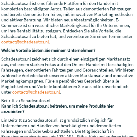
Schadeautos.nl ist eine führende Plattform für den Handel mit
kompletten beschädigten Autos, Teilen aus demontierten Fahrzeugen
und bereits demontierten Teilen, mit innovativen Marketingmethoden
und aktiver Beratung. Wir bieten neue Absatzmöglichkeiten, E-
Commerce ist ein wesentlicher Marketingkanal für Ihr Unternehmen,
um Ihre Rentabilität zu steigern. Entdecken Sie alle Vorteile, die
Schadeautos.nl zu bieten hat, und vereinbaren Sie einen Termin unter
contact@schadeautos.nl
.
Welche Vorteile bieten Sie meinem Unternehmen?
Schadeautos.nl zeichnet sich durch einen einzigartigen Marktansatz
aus, mit einem starken Fokus auf den Online-Handel mit beschädigten
Fahrzeugen, demontierten Fahrzeugen und Gebrauchtteilen. Wir bieten
zahlreiche Vorteile durch unseren aktiven Marktansatz und innovative
Marketingkampagnen. Für ein persönliches Gespräch über alle
Möglichkeiten und Vorteile kontaktieren Sie uns bitte unverbindlich
unter
contact@schadeautos.nl
.
Beitritt zu Schadeautos.nl
Kann ich Schadeautos.nl beitreten, um meine Produkte hier
anzubieten?
Ein Beitritt zu Schadeautos.nl ist grundsätzlich möglich für
Unternehmen und Händler von beschädigten und demontierten
Fahrzeugen und/oder Gebrauchtteilen. Die Mitgliedschaft in
Branchenorganisationen wie VSV, ARN, Stiba, VbV und anderen ist von