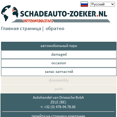
Главная страница
|
обратно
автомобильный парк
damaged
occasion
запас запчастей
disassembly
parts
Autohandel van Driessche BvbA
ZELE (BE)
т: +32 (0) 478-94.78.66
перейти на страницу компании