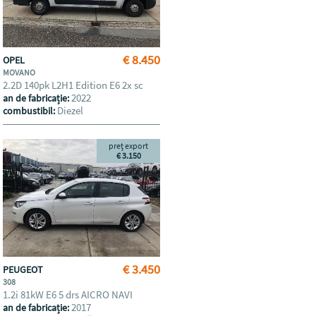
€ 8.450
OPEL
MOVANO
2.2D 140pk L2H1 Edition E6 2x sc
2022
an de fabricație:
Diezel
combustibil:
preț export
€ 3.150
€ 3.450
PEUGEOT
308
1.2i 81kW E6 5 drs AICRO NAVI
2017
an de fabricație: