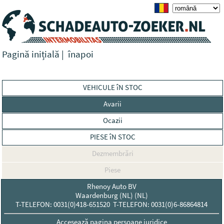
Pagină inițială
|
înapoi
VEHICULE îN STOC
Avarii
Ocazii
PIESE îN STOC
Dezmembrări
Piese
Rhenoy Auto BV
Waardenburg (NL) (NL)
T-TELEFON: 0031(0)418-651520 T-TELEFON: 0031(0)6-86864814
Accesează pagina persoane juridice