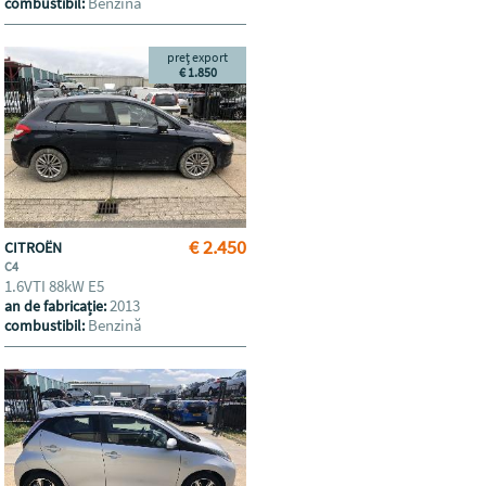
Benzină
combustibil:
preț export
€ 1.850
€ 2.450
CITROËN
C4
1.6VTI 88kW E5
2013
an de fabricație:
Benzină
combustibil: