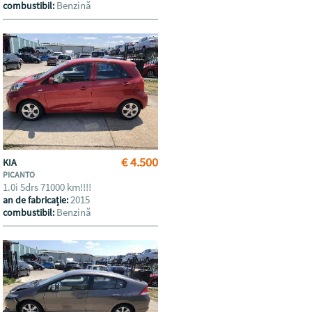
Benzină
combustibil:
€ 4.500
KIA
PICANTO
1.0i 5drs 71000 km!!!!
2015
an de fabricație:
Benzină
combustibil: