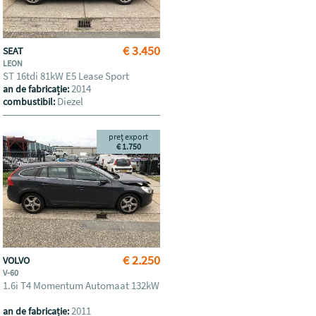
€ 3.450
SEAT
LEON
ST 16tdi 81kW E5 Lease Sport
2014
an de fabricație:
Diezel
combustibil:
preț export
€ 1.750
€ 2.250
VOLVO
V-60
1.6i T4 Momentum Automaat 132kW
2011
an de fabricație: