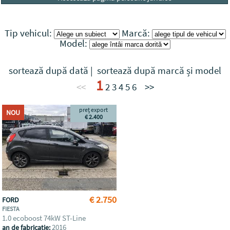
Tip vehicul:
Marcă:
Model:
sortează după dată
|
sortează după marcă și model
1
<<
2
3
4
5
6
>>
preț export
NOU
€ 2.400
€ 2.750
FORD
FIESTA
1.0 ecoboost 74kW ST-Line
2016
an de fabricație: