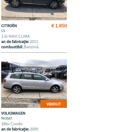
€ 1.850
CITROËN
C5
1.6i NAVI CLIMA
2011
an de fabricație:
Benzină
combustibil:
VâNDUT
VOLKSWAGEN
PASSAT
18tsi Combi
2009
an de fabricație: