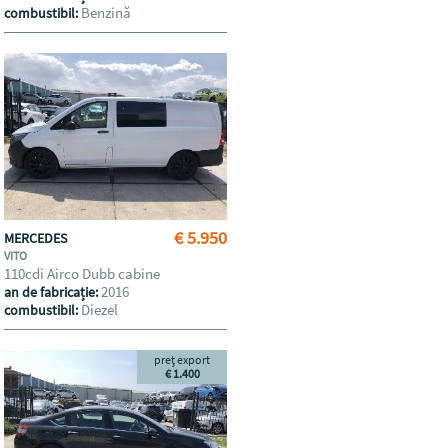
Benzină
combustibil:
€ 5.950
MERCEDES
VITO
110cdi Airco Dubb cabine
2016
an de fabricație:
Diezel
combustibil:
preț export
€ 1.400