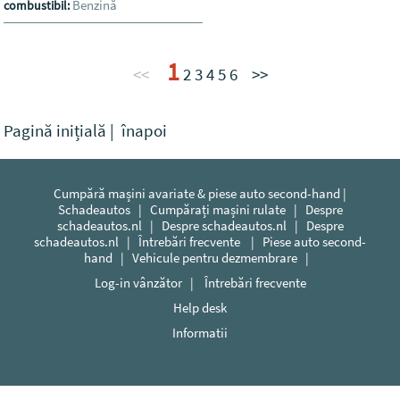
Benzină
combustibil:
1
<<
2
3
4
5
6
>>
Pagină inițială
|
înapoi
Cumpără mașini avariate & piese auto second-hand |
Schadeautos
|
Cumpărați mașini rulate
|
Despre
schadeautos.nl
|
Despre schadeautos.nl
|
Despre
schadeautos.nl
|
Întrebări frecvente
|
Piese auto second-
hand
|
Vehicule pentru dezmembrare
|
Log-in vânzător
|
Întrebări frecvente
Help desk
Informatii