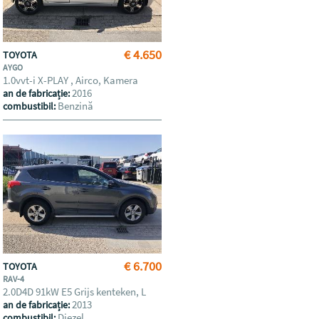
€ 4.650
TOYOTA
AYGO
1.0vvt-i X-PLAY , Airco, Kamera
2016
an de fabricație:
Benzină
combustibil:
€ 6.700
TOYOTA
RAV-4
2.0D4D 91kW E5 Grijs kenteken, L
2013
an de fabricație:
Diezel
combustibil: