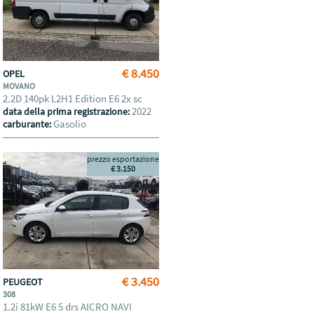
€ 8.450
OPEL
MOVANO
2.2D 140pk L2H1 Edition E6 2x sc
2022
data della prima registrazione:
Gasolio
carburante:
prezzo esportazione
€ 3.150
€ 3.450
PEUGEOT
308
1.2i 81kW E6 5 drs AICRO NAVI