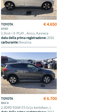
€ 4.650
TOYOTA
AYGO
1.0vvt-i X-PLAY , Airco, Kamera
2016
data della prima registrazione:
Benzina
carburante:
€ 6.700
TOYOTA
RAV-4
2.0D4D 91kW E5 Grijs kenteken, L
2013