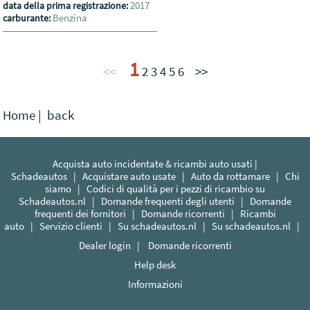
2017
data della prima registrazione:
Benzina
carburante:
1
<<
2
3
4
5
6
>>
Home
|
back
Acquista auto incidentate & ricambi auto usati |
Schadeautos
|
Acquistare auto usate
|
Auto da rottamare
|
Chi
siamo
|
Codici di qualità per i pezzi di ricambio su
Schadeautos.nl
|
Domande frequenti degli utenti
|
Domande
frequenti dei fornitori
|
Domande ricorrenti
|
Ricambi
auto
|
Servizio clienti
|
Su schadeautos.nl
|
Su schadeautos.nl
|
Dealer login
|
Domande ricorrenti
Help desk
Informazioni