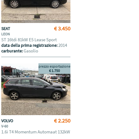
€ 3.450
SEAT
LEON
ST 16tdi 81kW E5 Lease Sport
2014
data della prima registrazione:
Gasolio
carburante:
prezzo esportazione
€ 1.750
€ 2.250
VOLVO
V-60
1.6i T4 Momentum Automaat 132kW