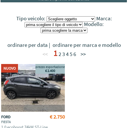
Tipo veicolo:
Marca:
Modello:
ordinare per data
|
ordinare per marca e modello
1
<<
2
3
4
5
6
>>
prezzo esportazione
NUOVO
€ 2.400
€ 2.750
FORD
FIESTA
1.0 ecoboost 74kW ST-Line