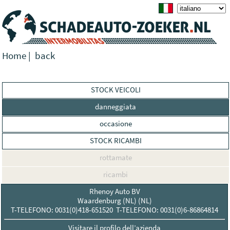
Home
|
back
STOCK VEICOLI
danneggiata
occasione
STOCK RICAMBI
rottamate
ricambi
Rhenoy Auto BV
Waardenburg (NL) (NL)
T-TELEFONO: 0031(0)418-651520 T-TELEFONO: 0031(0)6-86864814
Visitare il profilo dell’azienda