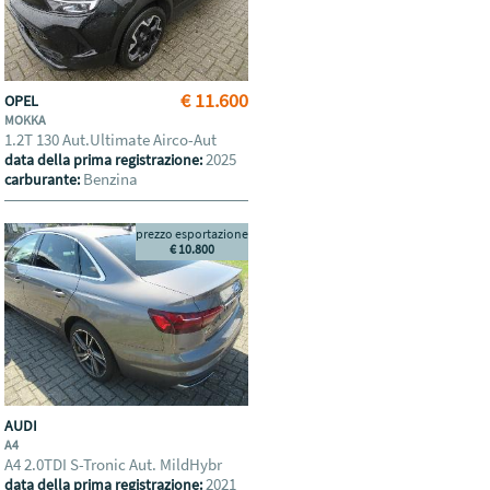
€ 11.600
OPEL
MOKKA
1.2T 130 Aut.Ultimate Airco-Aut
2025
data della prima registrazione:
Benzina
carburante:
prezzo esportazione
€ 10.800
AUDI
A4
A4 2.0TDI S-Tronic Aut. MildHybr
2021
data della prima registrazione: