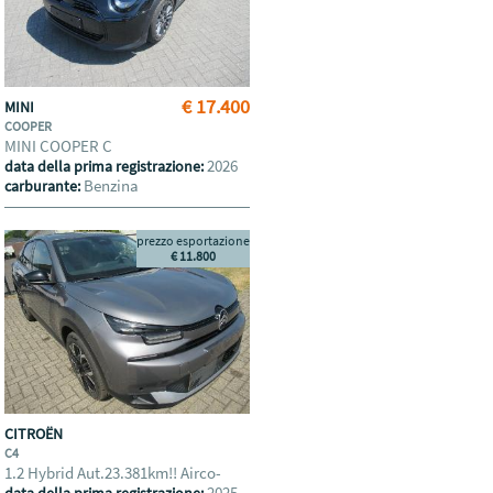
€ 17.400
MINI
COOPER
MINI COOPER C
2026
data della prima registrazione:
Benzina
carburante:
prezzo esportazione
€ 11.800
CITROËN
C4
1.2 Hybrid Aut.23.381km!! Airco-
2025