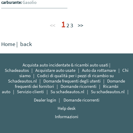
Gasolio
carburante:
1
<<
2
3
>>
Home
|
back
Acquista auto incidentate & ricambi auto usati |
Schadeautos
|
Acquistare auto usate
|
Auto da rottamare
|
Chi
siamo
|
Codici di qualità per i pezzi di ricambio su
Schadeautos.nl
|
Domande frequenti degli utenti
|
Domande
frequenti dei fornitori
|
Domande ricorrenti
|
Ricambi
auto
|
Servizio clienti
|
Su schadeautos.nl
|
Su schadeautos.nl
|
Dealer login
|
Domande ricorrenti
Help desk
Informazioni