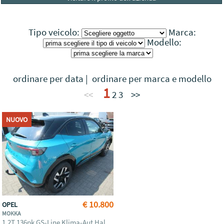
Tipo veicolo:
Marca:
Modello:
ordinare per data
|
ordinare per marca e modello
1
<<
2
3
>>
NUOVO
€ 10.800
OPEL
MOKKA
1.2T 136pk GS-Line Klima-Aut Hal