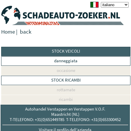
Home
|
back
STOCK VEICOLI
danneggiata
occasione
STOCK RICAMBI
rottamate
ricambi
Autohandel Verstappen en Verstappen V.O.F.
Maastricht (NL)
T-TELEFONO: +31(0)651449785 T-TELEFONO: +31(0)653300452
Visitare il profilo dell’azienda