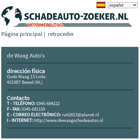
Página principal
|
retroceder
de Waag Auto's
dirección física
Oude Waag 13 Links
4153BT Beesd (NL)
Contacto
T - TELÉFONO:
0345-684222
F - FAX:
0345-681159
E - CORREO ELECTRÓNICO:
ruit2013@planet.nl
I - INTERNET:
http://www.dewaagschadeautos.nl