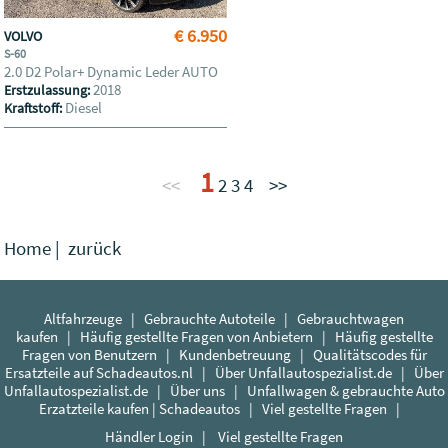
€ 6.950
VOLVO
S-60
2.0 D2 Polar+ Dynamic Leder AUTO
2018
Erstzulassung:
Diesel
Kraftstoff:
1
<<
2
3
4
>>
Home
|
zurück
Altfahrzeuge
|
Gebrauchte Autoteile
|
Gebrauchtwagen
kaufen
|
Häufig gestellte Fragen von Anbietern
|
Häufig gestellte
Fragen von Benutzern
|
Kundenbetreuung
|
Qualitätscodes für
Ersatzteile auf Schadeautos.nl
|
Über Unfallautospezialist.de
|
Über
Unfallautospezialist.de
|
Über uns
|
Unfallwagen & gebrauchte Auto
Erzatzteile kaufen | Schadeautos
|
Viel gestellte Fragen
|
Händler Login
|
Viel gestellte Fragen