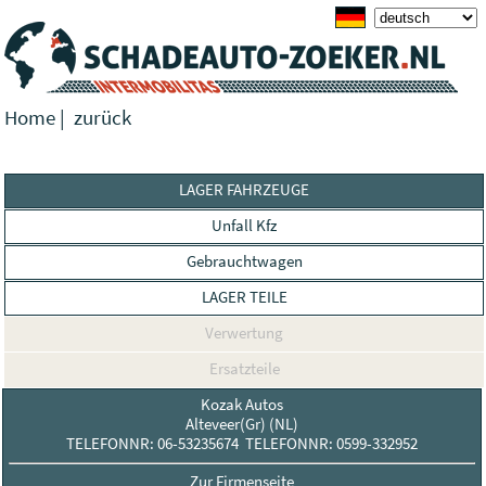
Home
|
zurück
LAGER FAHRZEUGE
Unfall Kfz
Gebrauchtwagen
LAGER TEILE
Verwertung
Ersatzteile
Kozak Autos
Alteveer(Gr) (NL)
TELEFONNR: 06-53235674 TELEFONNR: 0599-332952
Zur Firmenseite