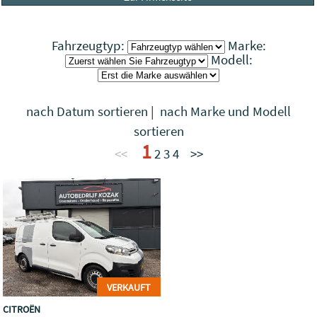
Fahrzeugtyp:
Marke:
Modell:
nach Datum sortieren
|
nach Marke und Modell
sortieren
1
<<
2
3
4
>>
VERKAUFT
CITROËN