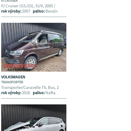
FJ CRUISER
FJ Cruiser (GSJ15), SUV, 2005 /
2007
Benzín
rok výroby:
palivo:
VOLKSWAGEN
TRANSPORTER
Transporter/Caravelle T6, Bus, 2
2016
Nafta
rok výroby:
palivo: