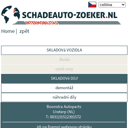
Home
|
zpĕt
SKLADOVá VOZIDLA
škoda
ojeté vozy
SKLADOVé DíLY
demontáž
náhradní díly
Boonstra Autoparts
Ureterp (NL)
T: 0031(0)512301572
Jdi na firemní webovou stránku