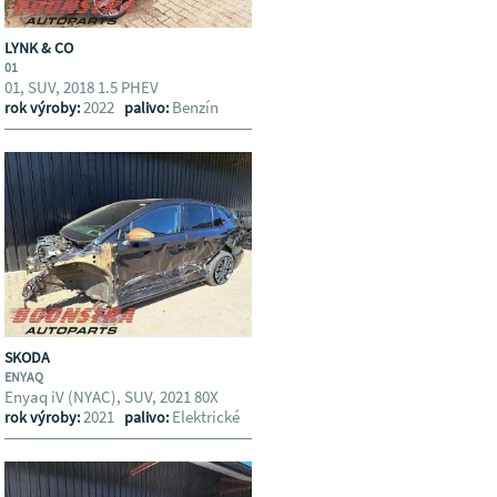
LYNK & CO
01
01, SUV, 2018 1.5 PHEV
2022
Benzín
rok výroby:
palivo:
SKODA
ENYAQ
Enyaq iV (NYAC), SUV, 2021 80X
2021
Elektrické
rok výroby:
palivo: