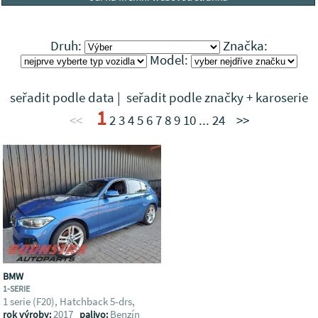
Druh:
Značka:
Model:
seřadit podle data
|
seřadit podle značky + karoserie
1
<<
2
3
4
5
6
7
8
9
10
...
24
>>
BMW
1-SERIE
1 serie (F20), Hatchback 5-drs,
2017
Benzín
rok výroby:
palivo: