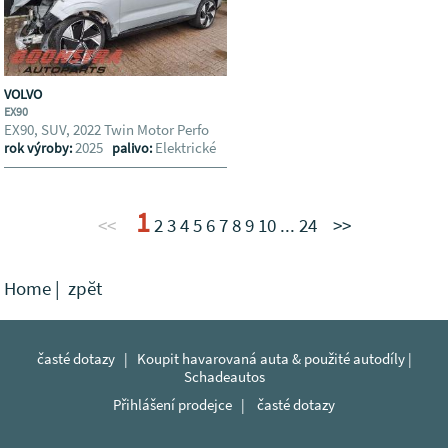
VOLVO
EX90
EX90, SUV, 2022 Twin Motor Perfo
2025
Elektrické
rok výroby:
palivo:
1
<<
2
3
4
5
6
7
8
9
10
...
24
>>
Home
|
zpĕt
časté dotazy
|
Koupit havarovaná auta & použité autodíly |
Schadeautos
Přihlášení prodejce
|
časté dotazy