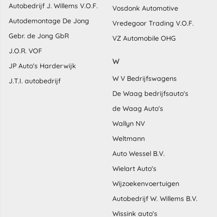
Autobedrijf J. Willems V.O.F.
Vosdonk Automotive
Autodemontage De Jong
Vredegoor Trading V.O.F.
Gebr. de Jong GbR
VZ Automobile OHG
J.O.R. VOF
W
JP Auto's Harderwijk
W V Bedrijfswagens
J.T.I. autobedrijf
De Waag bedrijfsauto's
de Waag Auto's
Wallyn NV
Weltmann
Auto Wessel B.V.
Wielart Auto's
Wijzoekenvoertuigen
Autobedrijf W. Willems B.V.
Wissink auto's