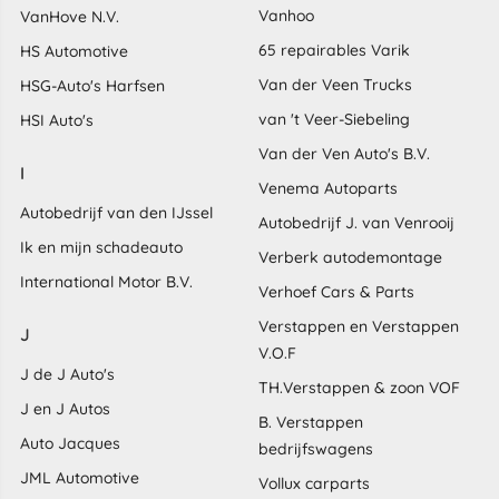
Vanhoo
VanHove N.V.
65 repairables Varik
HS Automotive
Van der Veen Trucks
HSG-Auto's Harfsen
van 't Veer-Siebeling
HSI Auto's
Van der Ven Auto's B.V.
I
Venema Autoparts
Autobedrijf van den IJssel
Autobedrijf J. van Venrooij
Ik en mijn schadeauto
Verberk autodemontage
International Motor B.V.
Verhoef Cars & Parts
Verstappen en Verstappen
J
V.O.F
J de J Auto's
TH.Verstappen & zoon VOF
J en J Autos
B. Verstappen
Auto Jacques
bedrijfswagens
JML Automotive
Vollux carparts