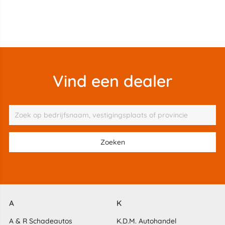
Vind een dealer
A
K
A & R Schadeautos
K.D.M. Autohandel