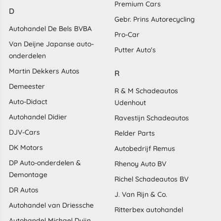
Premium Cars
D
Gebr. Prins Autorecycling
Autohandel De Bels BVBA
Pro-Car
Van Deijne Japanse auto-
Putter Auto's
onderdelen
Martin Dekkers Autos
R
Demeester
R & M Schadeautos
Auto-Didact
Udenhout
Autohandel Didier
Ravestijn Schadeautos
DJV-Cars
Relder Parts
DK Motors
Autobedrijf Remus
DP Auto-onderdelen &
Rhenoy Auto BV
Demontage
Richel Schadeautos BV
DR Autos
J. Van Rijn & Co.
Autohandel van Driessche
Ritterbex autohandel
Autohandel Michael Duijn