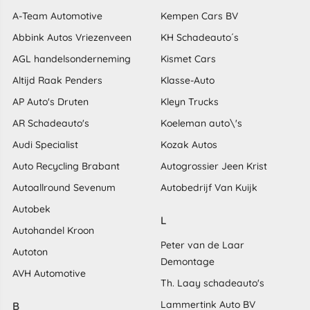
A-Team Automotive
Kempen Cars BV
Abbink Autos Vriezenveen
KH Schadeauto´s
AGL handelsonderneming
Kismet Cars
Altijd Raak Penders
Klasse-Auto
AP Auto's Druten
Kleyn Trucks
AR Schadeauto's
Koeleman auto\'s
Audi Specialist
Kozak Autos
Auto Recycling Brabant
Autogrossier Jeen Krist
Autoallround Sevenum
Autobedrijf Van Kuijk
Autobek
L
Autohandel Kroon
Peter van de Laar
Autoton
Demontage
AVH Automotive
Th. Laay schadeauto's
Lammertink Auto BV
B