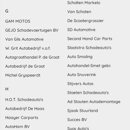
Scholten Markelo
G
Van Schoten
De Scootergrossier
GAM MOTOS
SD Automotive
GEJO Schadevoertuigen BV
Second Hand Car Parts
Van Gils Automotive
Slootstra Schadeauto's
W. Grit Autobedrijf v.o.f.
Auto Smaling
Autogroothandel P. de Groot
Autohandel-Smet gebr.
Autobedrijf de Groot
Auto Snuverink
Michel Gryspeerdt
Stijvers Autos
H
Stoeten Schadeauto's
H.O.T. Schadeauto's
Ad Stouten Autodemontage
Autobedrijf De Haas
Sjaak Stuurland
Haayer Carparts
Succes BV
AutoHam BV
Suos Auto's