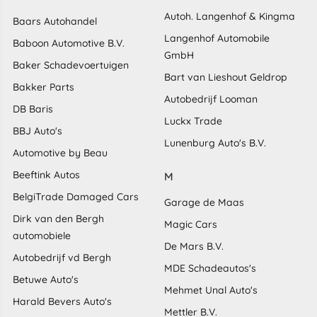
Autoh. Langenhof & Kingma
Baars Autohandel
Langenhof Automobile
Baboon Automotive B.V.
GmbH
Baker Schadevoertuigen
Bart van Lieshout Geldrop
Bakker Parts
Autobedrijf Looman
DB Baris
Luckx Trade
BBJ Auto's
Lunenburg Auto's B.V.
Automotive by Beau
Beeftink Autos
M
BelgiTrade Damaged Cars
Garage de Maas
Dirk van den Bergh
Magic Cars
automobiele
De Mars B.V.
Autobedrijf vd Bergh
MDE Schadeautos's
Betuwe Auto's
Mehmet Unal Auto's
Harald Bevers Auto's
Mettler B.V.