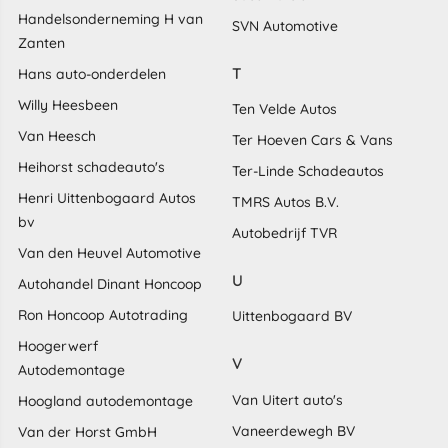
Handelsonderneming H van
SVN Automotive
Zanten
T
Hans auto-onderdelen
Willy Heesbeen
Ten Velde Autos
Van Heesch
Ter Hoeven Cars & Vans
Heihorst schadeauto's
Ter-Linde Schadeautos
Henri Uittenbogaard Autos
TMRS Autos B.V.
bv
Autobedrijf TVR
Van den Heuvel Automotive
U
Autohandel Dinant Honcoop
Ron Honcoop Autotrading
Uittenbogaard BV
Hoogerwerf
V
Autodemontage
Van Uitert auto's
Hoogland autodemontage
Vaneerdewegh BV
Van der Horst GmbH