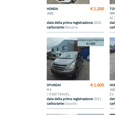
€ 1.200
HONDA
TO
JAZZ
VER
AC
2010
data della prima registrazione:
dat
Benzina
carburante:
car
prezzo esportazione
€ 1.600
€ 1.600
HYUNDAI
HO
H-1
JAZ
/ H300 TRAVEL
ES
2011
data della prima registrazione:
dat
Gasolio
carburante:
car