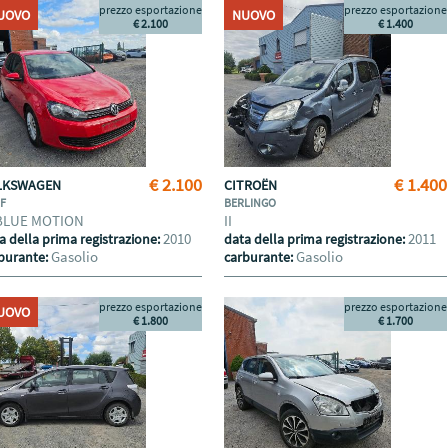
prezzo esportazione
prezzo esportazione
UOVO
NUOVO
€ 2.100
€ 1.400
€ 2.100
€ 1.400
LKSWAGEN
CITROËN
LF
BERLINGO
 BLUE MOTION
II
2010
2011
a della prima registrazione:
data della prima registrazione:
Gasolio
Gasolio
burante:
carburante:
prezzo esportazione
prezzo esportazione
UOVO
€ 1.800
€ 1.700