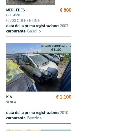
€ 800
MERCEDES
C-KLASSE
C 200 CDI BERLINE
2003
data della prima registrazione:
Gasolio
carburante:
prezzo esportazione
€ 1.100
€ 1.100
KIA
VENGA
2010
data della prima registrazione:
Benzina
carburante: