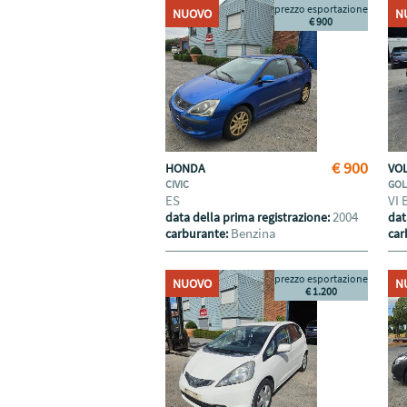
prezzo esportazione
NUOVO
N
€ 900
€ 900
HONDA
VO
CIVIC
GO
ES
VI
2004
data della prima registrazione:
dat
Benzina
carburante:
car
prezzo esportazione
NUOVO
N
€ 1.200