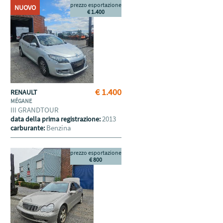
prezzo esportazione
NUOVO
€ 1.400
€ 1.400
RENAULT
MÉGANE
III GRANDTOUR
2013
data della prima registrazione:
Benzina
carburante:
prezzo esportazione
€ 800