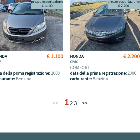
prezzo esportazione
prezzo esportazione
€ 1.100
€ 2.200
€ 1.100
€ 2.200
NDA
HONDA
V
CIVIC
COMFORT
2008
2006
a della prima registrazione:
data della prima registrazione:
Benzina
Benzina
burante:
carburante:
1
<<
2
3
>>