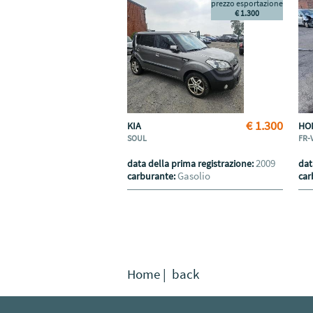
prezzo esportazione
€ 1.300
€ 1.300
KIA
HO
SOUL
FR-
2009
data della prima registrazione:
dat
Gasolio
carburante:
car
Home
|
back