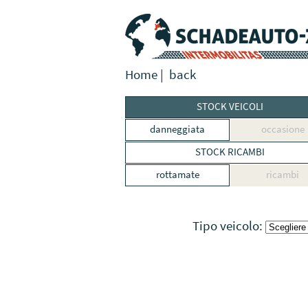
Home
|
back
STOCK VEICOLI
danneggiata
occasione
STOCK RICAMBI
rottamate
ricambi
Tipo veicolo: