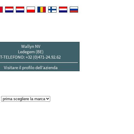
Wallyn NV
Ledegem (BE)
T-TELEFONO: +32 (0)471-24.92.62
Visitare il profilo dell’azienda
: