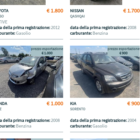
€ 1.800
€ 1.700
YOTA
NISSAN
SO
QASHQAI
TIVE
2012
2008
a della prima registrazione:
data della prima registrazione:
Gasolio
Benzina
burante:
carburante:
prezzo esportazione
prezzo esportazione
€ 1.000
€ 900
€ 1.000
€ 900
NDA
KIA
Z
SORENTO
2008
2004
a della prima registrazione:
data della prima registrazione:
Benzina
Gasolio
burante:
carburante: