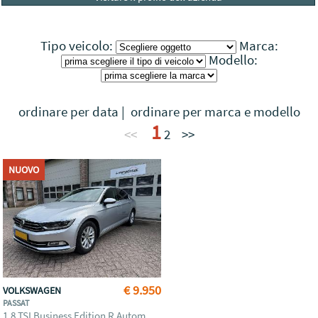
Tipo veicolo:
Marca:
Modello:
ordinare per data
|
ordinare per marca e modello
1
<<
2
>>
NUOVO
€ 9.950
VOLKSWAGEN
PASSAT
1.8 TSI Business Edition R Autom