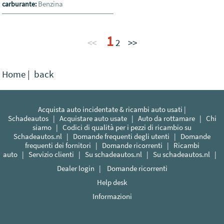
Benzina
carburante:
1
<<
2
>>
Home
|
back
Acquista auto incidentate & ricambi auto usati |
Schadeautos
|
Acquistare auto usate
|
Auto da rottamare
|
Chi
siamo
|
Codici di qualità per i pezzi di ricambio su
Schadeautos.nl
|
Domande frequenti degli utenti
|
Domande
frequenti dei fornitori
|
Domande ricorrenti
|
Ricambi
auto
|
Servizio clienti
|
Su schadeautos.nl
|
Su schadeautos.nl
|
Dealer login
|
Domande ricorrenti
Help desk
Informazioni