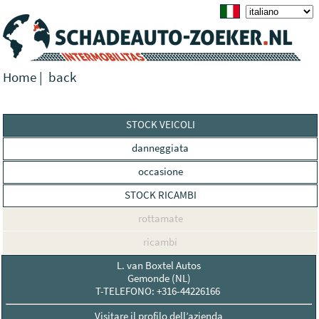
Home
|
back
STOCK VEICOLI
danneggiata
occasione
STOCK RICAMBI
rottamate
ricambi
L. van Boxtel Autos
Gemonde (NL)
T-TELEFONO: +316-44226166
Visitare il profilo dell’azienda