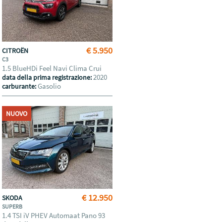
€ 5.950
CITROËN
C3
1.5 BlueHDi Feel Navi Clima Crui
2020
data della prima registrazione:
Gasolio
carburante:
NUOVO
€ 12.950
SKODA
SUPERB
1.4 TSI iV PHEV Automaat Pano 93