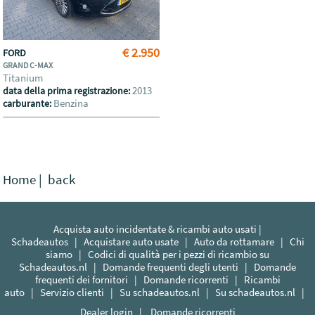
€ 2.950
FORD
GRAND C-MAX
Titanium
2013
data della prima registrazione:
Benzina
carburante:
Home
|
back
Acquista auto incidentate & ricambi auto usati |
Schadeautos
|
Acquistare auto usate
|
Auto da rottamare
|
Chi
siamo
|
Codici di qualità per i pezzi di ricambio su
Schadeautos.nl
|
Domande frequenti degli utenti
|
Domande
frequenti dei fornitori
|
Domande ricorrenti
|
Ricambi
auto
|
Servizio clienti
|
Su schadeautos.nl
|
Su schadeautos.nl
|
Dealer login
|
Domande ricorrenti