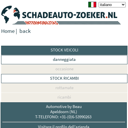
Home
|
back
STOCK VEICOLI
danneggiata
occasione
STOCK RICAMBI
rottamate
ricambi
Automotive by Beau
Apeldoorn (NL)
T-TELEFONO: +31-(0)6-53990263
Visitare il profilo dell’azienda