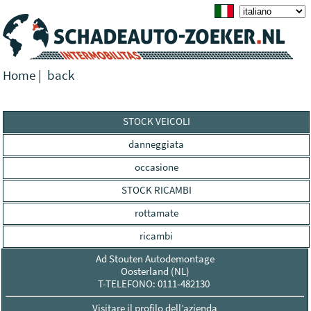
Home
|
back
STOCK VEICOLI
danneggiata
occasione
STOCK RICAMBI
rottamate
ricambi
Ad Stouten Autodemontage
Oosterland (NL)
T-TELEFONO: 0111-482130
Visitare il profilo dell’azienda