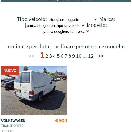
Tipo veicolo:
Marca:
Modello:
ordinare per data
|
ordinare per marca e modello
1
<<
2
3
4
5
6
7
8
9
10
...
12
>>
NUOVO
€ 900
VOLKSWAGEN
TRANSPORTER
1.9 TD