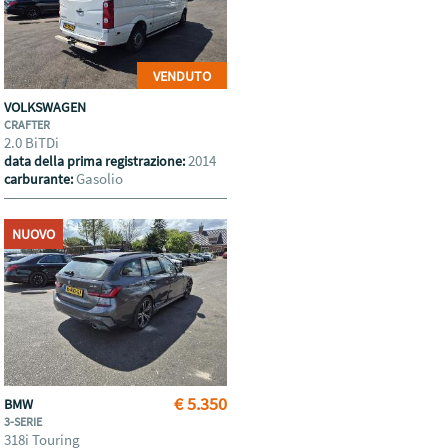
VENDUTO
VOLKSWAGEN
CRAFTER
2.0 BiTDi
2014
data della prima registrazione:
Gasolio
carburante:
NUOVO
€ 5.350
BMW
3-SERIE
318i Touring