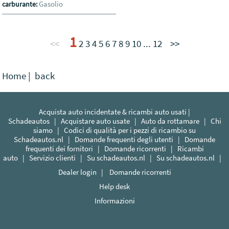
Gasolio
carburante:
1
<<
2
3
4
5
6
7
8
9
10
...
12
>>
Home
|
back
Acquista auto incidentate & ricambi auto usati |
Schadeautos
|
Acquistare auto usate
|
Auto da rottamare
|
Chi
siamo
|
Codici di qualità per i pezzi di ricambio su
Schadeautos.nl
|
Domande frequenti degli utenti
|
Domande
frequenti dei fornitori
|
Domande ricorrenti
|
Ricambi
auto
|
Servizio clienti
|
Su schadeautos.nl
|
Su schadeautos.nl
|
Dealer login
|
Domande ricorrenti
Help desk
Informazioni